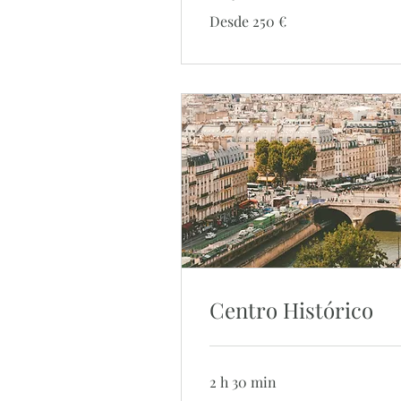
Desde
Desde 250 €
250
euros
Centro Histórico
2 h 30 min