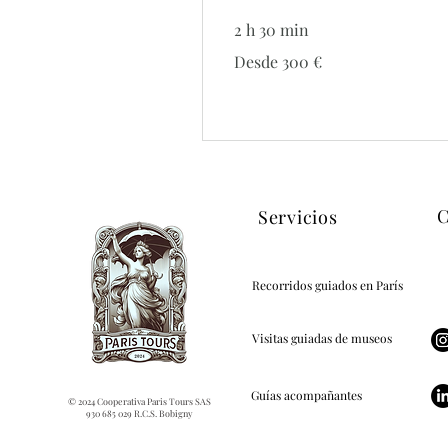
2 h 30 min
Desde
Desde 300 €
300
euros
C
Servicios
Recorridos guiados en París
Visitas guiadas de museos
Guías acompañantes
© 2024 Cooperativa Paris Tours SAS
930 685 029 R.C.S. Bobigny