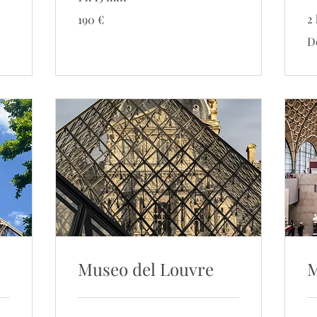
190
2 
190 €
euros
De
D
25
Museo del Louvre
M