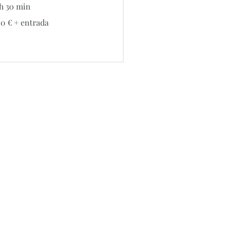
 h 30 min
0
50 € + entrada
trada