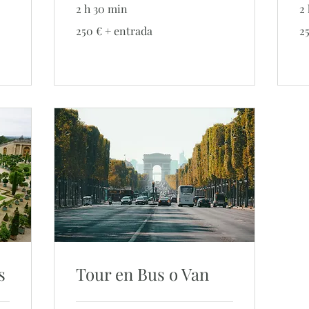
2 h 30 min
2
250
25
250 € + entrada
2
€
€
+
+
entrada
en
s
Tour en Bus o Van