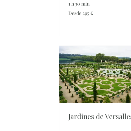
1 h 30 min
Desde
Desde 295 €
295
euros
Jardines de Versalle