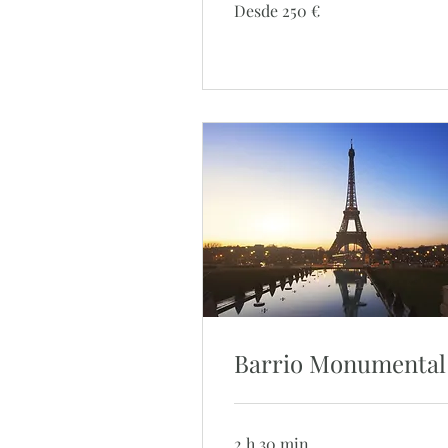
Desde
Desde 250 €
250
euros
Barrio Monumental
2 h 30 min