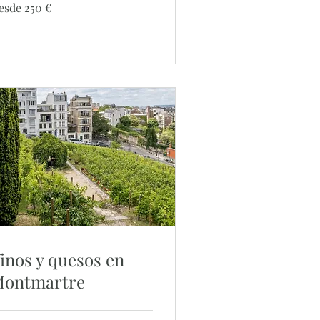
sde
esde 250 €
0
ros
inos y quesos en
ontmartre