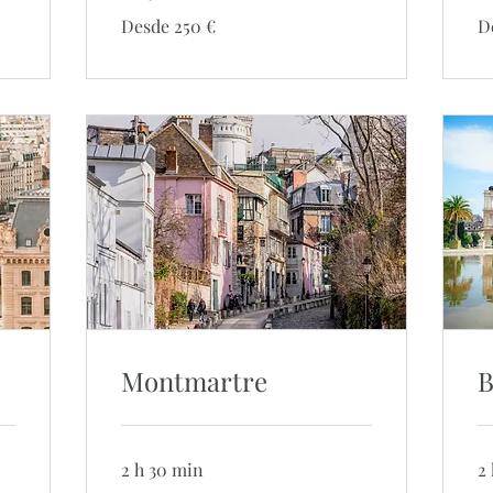
Desde
De
Desde 250 €
D
250
25
euros
eu
Montmartre
B
2 h 30 min
2