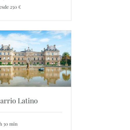
sde
esde 250 €
0
ros
arrio Latino
 h 30 min