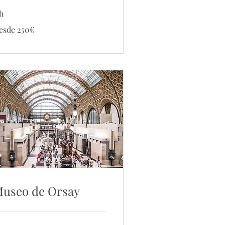
h
sde
esde 250€
0€
useo de Orsay