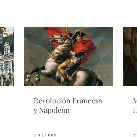
Revolución Francesa
M
)
y Napoleón
H
2 h 30 min
2