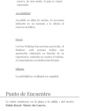
reserva, de otro modo, el guía te estará
esperando.
Accesibilidad
Accesible en sillas de ruedas. Es necesario
indicarlo en un mensaje a la oficina al
reservar su billete.
Precio
Un Free Walking Tour no tiene precio fijo. Al
finalizar, cada persona realiza una
aportación voluntaria en función de su
experiencia, teniendo en cuenta el trabajo,
el conocimiento y la dedicación del guía
Idioma
La actividad se realizará en español.
Punto de Encuentro
La visita comienza en la plaza a la salida 1 del metro
Palais Royal- Musée du Louvre.