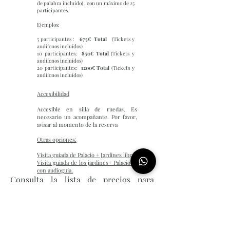
de palabra incluído) , con un máximo de 25
participantes.
Ejemplos:
5 participantes :
675€ Total
(Tickets y
audífonos incluídos)
10 participantes:
850€ Total
(Tickets y
audífonos incluídos)
20 participantes:
1200€ Total
(Tickets y
audífonos incluídos)​
Accesibilidad
Accesible en silla de ruedas. Es
necesario un acompañante. Por favor,
avisar al momento de la reserva
Otras opciones:
Visita guiada de Palacio + Jardines libre.
Visita guiada de los jardines+ Palacio libre
con audioguía.
Consulta la lista de precios para
agencias aquí.
¿Cómo reservar esta actividad?